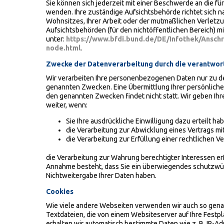
Sie können sich jederzeit mit einer Beschwerde an die fü
wenden. Ihre zuständige Aufsichtsbehörde richtet sich 
Wohnsitzes, Ihrer Arbeit oder der mutmaßlichen Verletzun
Aufsichtsbehörden (für den nichtöffentlichen Bereich) mit
unter:
https://www.bfdi.bund.de/DE/Infothek/Anschri
node.html
.
Zwecke der Datenverarbeitung durch die verantwortl
Wir verarbeiten Ihre personenbezogenen Daten nur zu d
genannten Zwecken. Eine Übermittlung Ihrer persönlichen
den genannten Zwecken findet nicht statt. Wir geben Ihr
weiter, wenn:
Sie Ihre ausdrückliche Einwilligung dazu erteilt ha
die Verarbeitung zur Abwicklung eines Vertrags mit 
die Verarbeitung zur Erfüllung einer rechtlichen Ver
die Verarbeitung zur Wahrung berechtigter Interessen erf
Annahme besteht, dass Sie ein überwiegendes schutzwür
Nichtweitergabe Ihrer Daten haben.
Cookies
Wie viele andere Webseiten verwenden wir auch so genan
Textdateien, die von einem Websiteserver auf Ihre Festp
erhalten wir automatisch bestimmte Daten wie z. B. IP-A